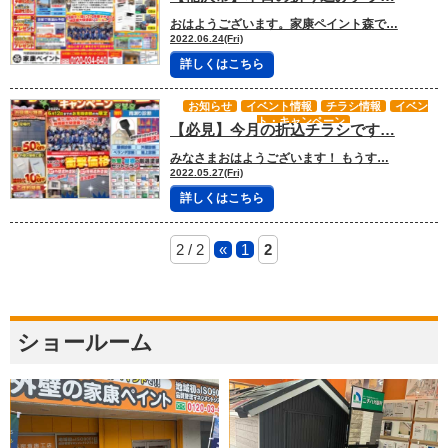
おはようございます。家康ペイント森で…
2022.06.24(Fri)
詳しくはこちら
お知らせ
イベント情報
チラシ情報
イベン
ト・キャンペーン
【必見】今月の折込チラシです…
みなさまおはようございます！ もうす…
2022.05.27(Fri)
詳しくはこちら
2 / 2
«
1
2
ショールーム