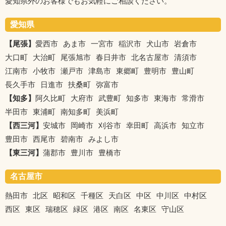
愛知県外のお客様でもお気軽にご相談ください。
愛知県
【尾張】
愛西市
あま市
一宮市
稲沢市
犬山市
岩倉市
大口町
大治町
尾張旭市
春日井市
北名古屋市
清須市
江南市
小牧市
瀬戸市
津島市
東郷町
豊明市
豊山町
長久手市
日進市
扶桑町
弥富市
【知多】
阿久比町
大府市
武豊町
知多市
東海市
常滑市
半田市
東浦町
南知多町
美浜町
【西三河】
安城市
岡崎市
刈谷市
幸田町
高浜市
知立市
豊田市
西尾市
碧南市
みよし市
【東三河】
蒲郡市
豊川市
豊橋市
名古屋市
熱田市
北区
昭和区
千種区
天白区
中区
中川区
中村区
西区
東区
瑞穂区
緑区
港区
南区
名東区
守山区