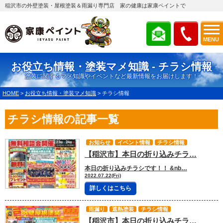
稲沢市の外壁塗装・屋根塗装＆雨漏り専門店 家の健康は家康ペイントで
MENU
お役立ち情報・塗装マメ知識 - チラシ情報
塗装に関するマメ知識やイベントなど最新情報をお届けします！
HOME
>
お役立ち情報・塗装マメ知識
>
チラシ情報
チラシ情報の記事一覧
お知らせ
イベント情報
チラシ情報
【稲沢市】本日の折り込みチラ…
本日の折り込みチラシです！！ &nb…
2022.07.22(Fri)
詳しくはこちら
雨漏り
遮熱塗装
チラシ情報
【稲沢市】本日の折り込みチラ…