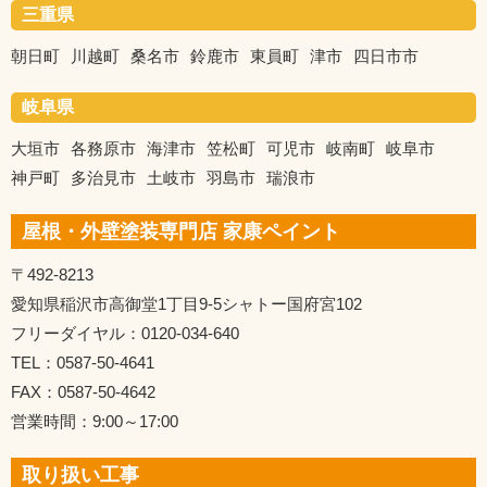
三重県
朝日町
川越町
桑名市
鈴鹿市
東員町
津市
四日市市
岐阜県
大垣市
各務原市
海津市
笠松町
可児市
岐南町
岐阜市
神戸町
多治見市
土岐市
羽島市
瑞浪市
屋根・外壁塗装専門店 家康ペイント
〒492-8213
愛知県稲沢市高御堂1丁目9-5シャトー国府宮102
フリーダイヤル：0120-034-640
TEL：0587-50-4641
FAX：0587-50-4642
営業時間：9:00～17:00
取り扱い工事