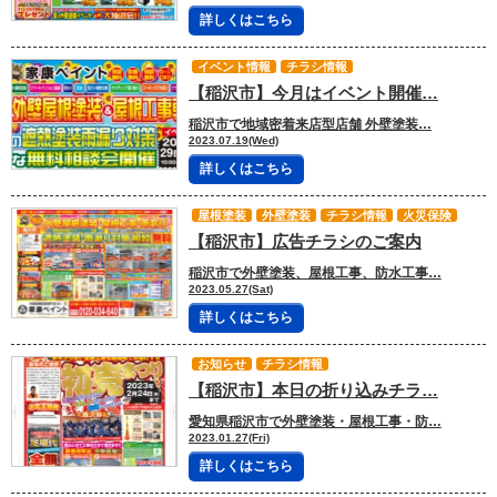
詳しくはこちら
イベント情報
チラシ情報
【稲沢市】今月はイベント開催…
稲沢市で地域密着来店型店舗 外壁塗装…
2023.07.19(Wed)
詳しくはこちら
屋根塗装
外壁塗装
チラシ情報
火災保険
【稲沢市】広告チラシのご案内
稲沢市で外壁塗装、屋根工事、防水工事…
2023.05.27(Sat)
詳しくはこちら
お知らせ
チラシ情報
【稲沢市】本日の折り込みチラ…
愛知県稲沢市で外壁塗装・屋根工事・防…
2023.01.27(Fri)
詳しくはこちら