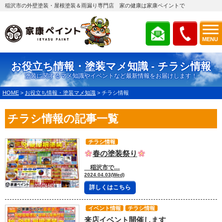
稲沢市の外壁塗装・屋根塗装＆雨漏り専門店 家の健康は家康ペイントで
MENU
お役立ち情報・塗装マメ知識 - チラシ情報
塗装に関するマメ知識やイベントなど最新情報をお届けします！
HOME
>
お役立ち情報・塗装マメ知識
>
チラシ情報
チラシ情報の記事一覧
チラシ情報
春の塗装祭り
稲沢市で…
2024.04.03(Wed)
詳しくはこちら
イベント情報
チラシ情報
来店イベント開催します