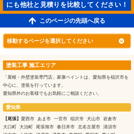
にも他社と見積りを比較してください！
このページの先頭へ戻る
塗装工事 施工エリア
「屋根・外壁塗装専門店」家康ペイントは、愛知県を稲沢市を
中心に、塗装を行っています。
愛知県外のお客様でもお気軽にご相談ください。
愛知県
【尾張】
愛西市
あま市
一宮市
稲沢市
犬山市
岩倉市
大口町
大治町
尾張旭市
春日井市
北名古屋市
清須市