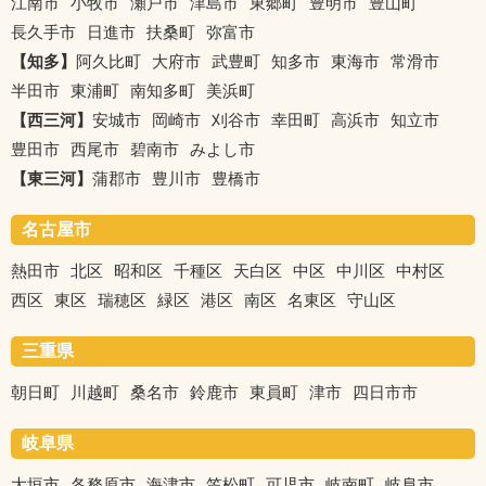
江南市
小牧市
瀬戸市
津島市
東郷町
豊明市
豊山町
長久手市
日進市
扶桑町
弥富市
【知多】
阿久比町
大府市
武豊町
知多市
東海市
常滑市
半田市
東浦町
南知多町
美浜町
【西三河】
安城市
岡崎市
刈谷市
幸田町
高浜市
知立市
豊田市
西尾市
碧南市
みよし市
【東三河】
蒲郡市
豊川市
豊橋市
名古屋市
熱田市
北区
昭和区
千種区
天白区
中区
中川区
中村区
西区
東区
瑞穂区
緑区
港区
南区
名東区
守山区
三重県
朝日町
川越町
桑名市
鈴鹿市
東員町
津市
四日市市
岐阜県
大垣市
各務原市
海津市
笠松町
可児市
岐南町
岐阜市