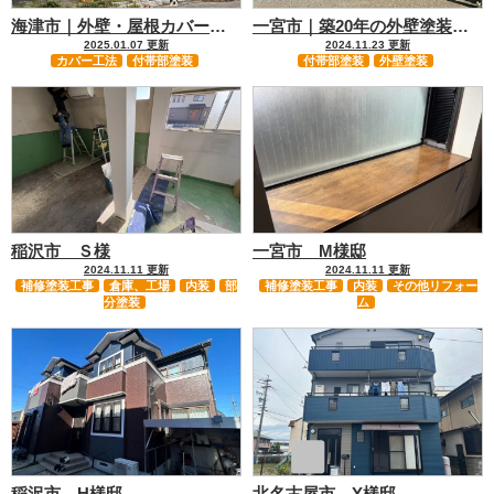
海津市｜外壁・屋根カバー工法…
一宮市｜築20年の外壁塗装（…
2025.01.07 更新
2024.11.23 更新
カバー工法
付帯部塗装
付帯部塗装
外壁塗装
稲沢市 Ｓ様
一宮市 M様邸
2024.11.11 更新
2024.11.11 更新
補修塗装工事
倉庫、工場
内装
部
補修塗装工事
内装
その他リフォー
分塗装
ム
稲沢市 H様邸
北名古屋市 Y様邸