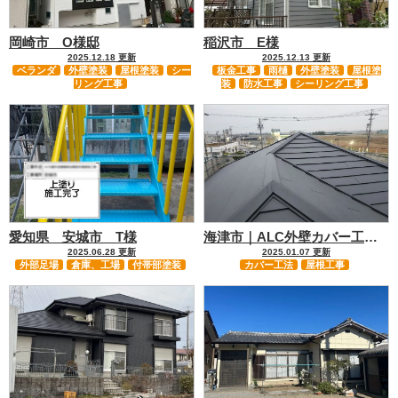
岡崎市 O様邸
稲沢市 E様
2025.12.18 更新
2025.12.13 更新
ベランダ
外壁塗装
屋根塗装
シー
板金工事
雨樋
外壁塗装
屋根塗
リング工事
装
防水工事
シーリング工事
愛知県 安城市 T様
海津市｜ALC外壁カバー工法…
2025.06.28 更新
2025.01.07 更新
外部足場
倉庫、工場
付帯部塗装
カバー工法
屋根工事