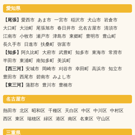
愛知県
【尾張】
愛西市
あま市
一宮市
稲沢市
犬山市
岩倉市
大口町
大治町
尾張旭市
春日井市
北名古屋市
清須市
江南市
小牧市
瀬戸市
津島市
東郷町
豊明市
豊山町
長久手市
日進市
扶桑町
弥富市
【知多】
阿久比町
大府市
武豊町
知多市
東海市
常滑市
半田市
東浦町
南知多町
美浜町
【西三河】
安城市
岡崎市
刈谷市
幸田町
高浜市
知立市
豊田市
西尾市
碧南市
みよし市
【東三河】
蒲郡市
豊川市
豊橋市
名古屋市
熱田市
北区
昭和区
千種区
天白区
中区
中川区
中村区
西区
東区
瑞穂区
緑区
港区
南区
名東区
守山区
三重県