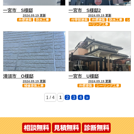
一宮市 S様邸
一宮市 S様邸2
2024.09.19 更新
2024.09.19 更新
外壁塗装
防水工事
付帯部塗装
外壁塗装
防水工事
シ
ーリング工事
清須市 O様邸
一宮市 U様邸
2024.09.19 更新
2024.09.19 更新
補修塗装工事
外壁塗装
シーリング工事
1 / 4
1
2
3
4
»