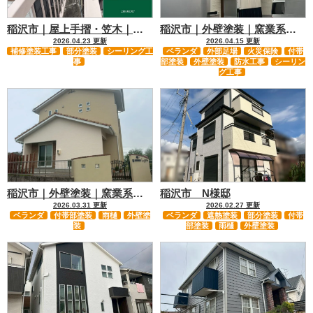
稲沢市｜屋上手摺・笠木｜防水…
稲沢市｜外壁塗装｜窯業系サイ…
2026.04.23 更新
2026.04.15 更新
補修塗装工事
部分塗装
シーリング工
ベランダ
外部足場
火災保険
付帯
事
部塗装
外壁塗装
防水工事
シーリン
グ工事
稲沢市｜外壁塗装｜窯業系サイ…
稲沢市 N様邸
2026.03.31 更新
2026.02.27 更新
ベランダ
付帯部塗装
雨樋
外壁塗
ベランダ
遮熱塗装
部分塗装
付帯
装
部塗装
雨樋
外壁塗装