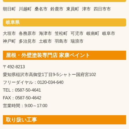
朝日町
川越町
桑名市
鈴鹿市
東員町
津市
四日市市
岐阜県
大垣市
各務原市
海津市
笠松町
可児市
岐南町
岐阜市
神戸町
多治見市
土岐市
羽島市
瑞浪市
屋根・外壁塗装専門店 家康ペイント
〒492-8213
愛知県稲沢市高御堂1丁目9-5シャトー国府宮102
フリーダイヤル：0120-034-640
TEL：0587-50-4641
FAX：0587-50-4642
営業時間：9:00～17:00
取り扱い工事