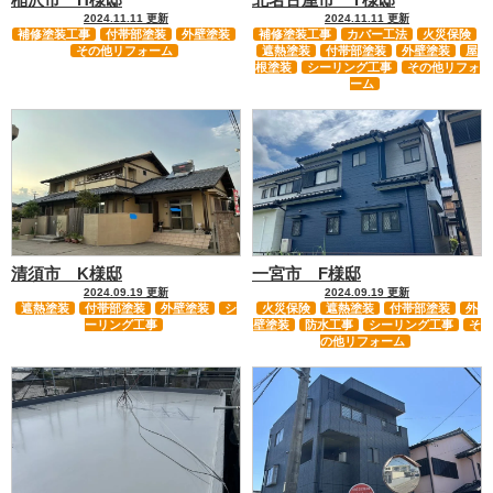
2024.11.11 更新
2024.11.11 更新
補修塗装工事
付帯部塗装
外壁塗装
補修塗装工事
カバー工法
火災保険
その他リフォーム
遮熱塗装
付帯部塗装
外壁塗装
屋
根塗装
シーリング工事
その他リフォ
ーム
清須市 K様邸
一宮市 F様邸
2024.09.19 更新
2024.09.19 更新
遮熱塗装
付帯部塗装
外壁塗装
シ
火災保険
遮熱塗装
付帯部塗装
外
ーリング工事
壁塗装
防水工事
シーリング工事
そ
の他リフォーム