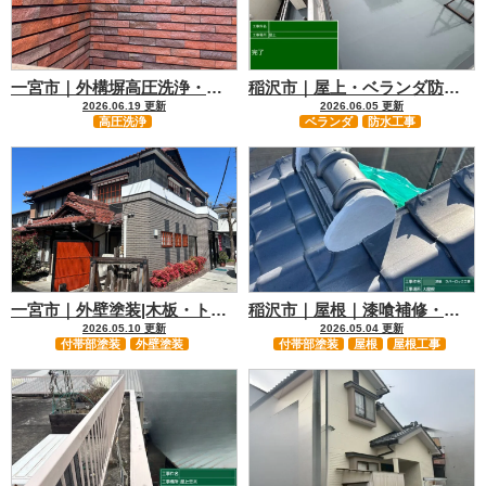
一宮市｜外構塀高圧洗浄・カビ…
稲沢市｜屋上・ベランダ防水工…
2026.06.19 更新
2026.06.05 更新
高圧洗浄
ベランダ
防水工事
一宮市｜外壁塗装|木板・トタ…
稲沢市｜屋根｜漆喰補修・棟補…
2026.05.10 更新
2026.05.04 更新
付帯部塗装
外壁塗装
付帯部塗装
屋根
屋根工事