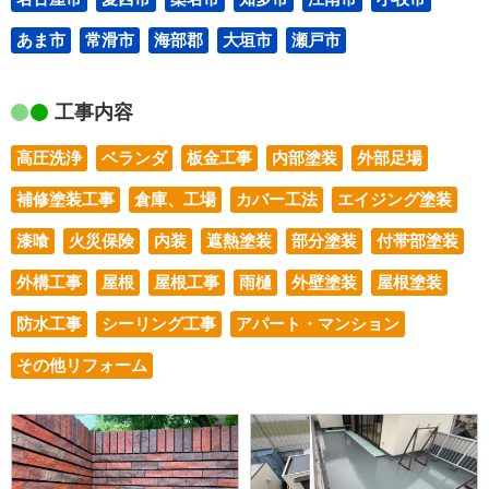
あま市
常滑市
海部郡
大垣市
瀬戸市
工事内容
高圧洗浄
ベランダ
板金工事
内部塗装
外部足場
補修塗装工事
倉庫、工場
カバー工法
エイジング塗装
漆喰
火災保険
内装
遮熱塗装
部分塗装
付帯部塗装
外構工事
屋根
屋根工事
雨樋
外壁塗装
屋根塗装
防水工事
シーリング工事
アパート・マンション
その他リフォーム