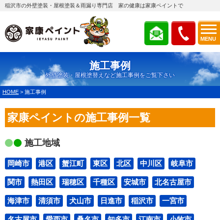
稲沢市の外壁塗装・屋根塗装＆雨漏り専門店 家の健康は家康ペイントで
MENU
施工事例
外壁塗装・屋根塗替えなど施工事例をご覧下さい
HOME
>
施工事例
家康ペイントの施工事例一覧
施工地域
岡崎市
港区
蟹江町
東区
北区
中川区
岐阜市
関市
熱田区
瑞穂区
千種区
安城市
北名古屋市
海津市
清須市
犬山市
日進市
稲沢市
一宮市
名古屋市
愛西市
桑名市
知多市
江南市
小牧市