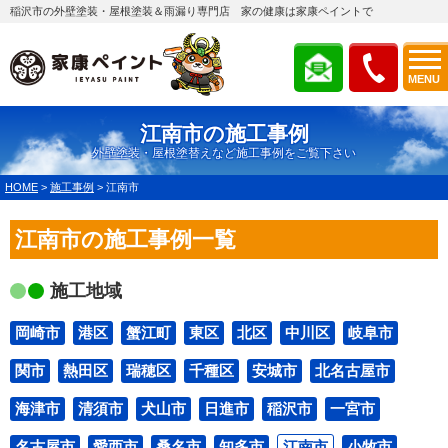
稲沢市の外壁塗装・屋根塗装＆雨漏り専門店 家の健康は家康ペイントで
MENU
江南市の施工事例
外壁塗装・屋根塗替えなど施工事例をご覧下さい
HOME
>
施工事例
>
江南市
江南市の施工事例一覧
施工地域
岡崎市
港区
蟹江町
東区
北区
中川区
岐阜市
関市
熱田区
瑞穂区
千種区
安城市
北名古屋市
海津市
清須市
犬山市
日進市
稲沢市
一宮市
名古屋市
愛西市
桑名市
知多市
江南市
小牧市