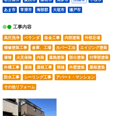
あま市
常滑市
海部郡
大垣市
瀬戸市
工事内容
高圧洗浄
ベランダ
板金工事
内部塗装
外部足場
補修塗装工事
倉庫、工場
カバー工法
エイジング塗装
漆喰
火災保険
内装
遮熱塗装
部分塗装
付帯部塗装
外構工事
屋根
屋根工事
雨樋
外壁塗装
屋根塗装
防水工事
シーリング工事
アパート・マンション
その他リフォーム