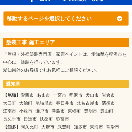
塗装工事 施工エリア
「屋根・外壁塗装専門店」家康ペイントは、愛知県を稲沢市を
中心に、塗装を行っています。
愛知県外のお客様でもお気軽にご相談ください。
愛知県
【尾張】
愛西市
あま市
一宮市
稲沢市
犬山市
岩倉市
大口町
大治町
尾張旭市
春日井市
北名古屋市
清須市
江南市
小牧市
瀬戸市
津島市
東郷町
豊明市
豊山町
長久手市
日進市
扶桑町
弥富市
【知多】
阿久比町
大府市
武豊町
知多市
東海市
常滑市