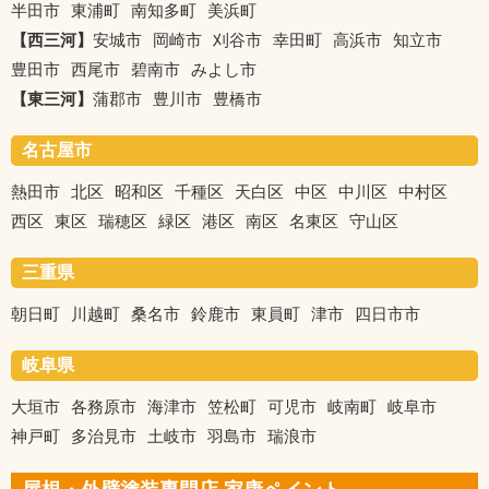
半田市
東浦町
南知多町
美浜町
【西三河】
安城市
岡崎市
刈谷市
幸田町
高浜市
知立市
豊田市
西尾市
碧南市
みよし市
【東三河】
蒲郡市
豊川市
豊橋市
名古屋市
熱田市
北区
昭和区
千種区
天白区
中区
中川区
中村区
西区
東区
瑞穂区
緑区
港区
南区
名東区
守山区
三重県
朝日町
川越町
桑名市
鈴鹿市
東員町
津市
四日市市
岐阜県
大垣市
各務原市
海津市
笠松町
可児市
岐南町
岐阜市
神戸町
多治見市
土岐市
羽島市
瑞浪市