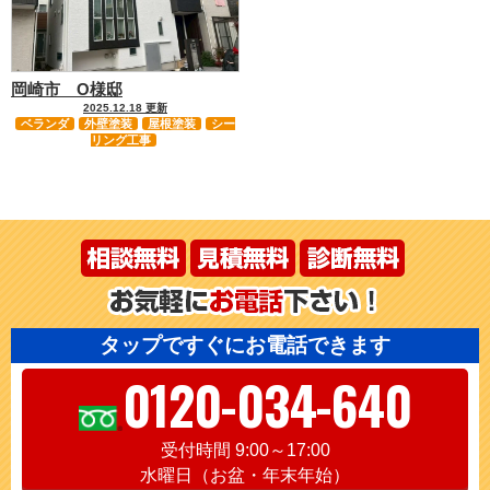
岡崎市 O様邸
2025.12.18 更新
ベランダ
外壁塗装
屋根塗装
シー
リング工事
タップですぐにお電話できます
0120-034-640
受付時間 9:00～17:00
水曜日（お盆・年末年始）