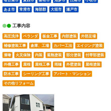
あま市
常滑市
海部郡
大垣市
瀬戸市
工事内容
高圧洗浄
ベランダ
板金工事
内部塗装
外部足場
補修塗装工事
倉庫、工場
カバー工法
エイジング塗装
漆喰
火災保険
内装
遮熱塗装
部分塗装
付帯部塗装
外構工事
屋根
屋根工事
雨樋
外壁塗装
屋根塗装
防水工事
シーリング工事
アパート・マンション
その他リフォーム