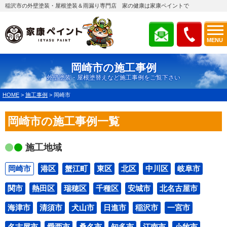
稲沢市の外壁塗装・屋根塗装＆雨漏り専門店 家の健康は家康ペイントで
MENU
岡崎市の施工事例
外壁塗装・屋根塗替えなど施工事例をご覧下さい
HOME
>
施工事例
>
岡崎市
岡崎市の施工事例一覧
施工地域
岡崎市
港区
蟹江町
東区
北区
中川区
岐阜市
関市
熱田区
瑞穂区
千種区
安城市
北名古屋市
海津市
清須市
犬山市
日進市
稲沢市
一宮市
名古屋市
愛西市
桑名市
知多市
江南市
小牧市