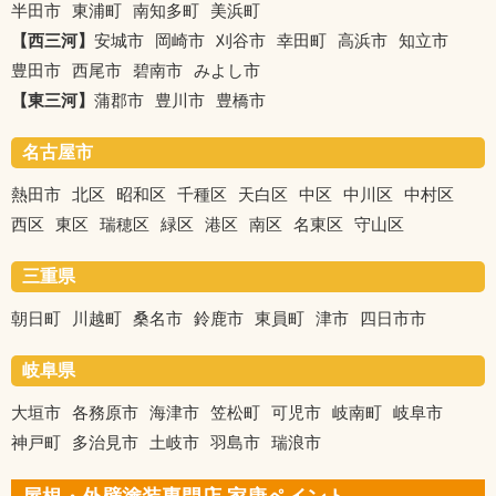
半田市
東浦町
南知多町
美浜町
【西三河】
安城市
岡崎市
刈谷市
幸田町
高浜市
知立市
豊田市
西尾市
碧南市
みよし市
【東三河】
蒲郡市
豊川市
豊橋市
名古屋市
熱田市
北区
昭和区
千種区
天白区
中区
中川区
中村区
西区
東区
瑞穂区
緑区
港区
南区
名東区
守山区
三重県
朝日町
川越町
桑名市
鈴鹿市
東員町
津市
四日市市
岐阜県
大垣市
各務原市
海津市
笠松町
可児市
岐南町
岐阜市
神戸町
多治見市
土岐市
羽島市
瑞浪市