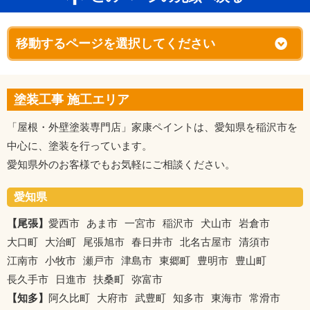
塗装工事 施工エリア
「屋根・外壁塗装専門店」家康ペイントは、愛知県を稲沢市を
中心に、塗装を行っています。
愛知県外のお客様でもお気軽にご相談ください。
愛知県
【尾張】
愛西市
あま市
一宮市
稲沢市
犬山市
岩倉市
大口町
大治町
尾張旭市
春日井市
北名古屋市
清須市
江南市
小牧市
瀬戸市
津島市
東郷町
豊明市
豊山町
長久手市
日進市
扶桑町
弥富市
【知多】
阿久比町
大府市
武豊町
知多市
東海市
常滑市