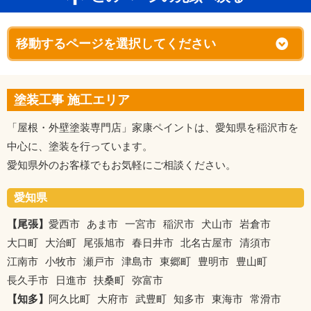
塗装工事 施工エリア
「屋根・外壁塗装専門店」家康ペイントは、愛知県を稲沢市を
中心に、塗装を行っています。
愛知県外のお客様でもお気軽にご相談ください。
愛知県
【尾張】
愛西市
あま市
一宮市
稲沢市
犬山市
岩倉市
大口町
大治町
尾張旭市
春日井市
北名古屋市
清須市
江南市
小牧市
瀬戸市
津島市
東郷町
豊明市
豊山町
長久手市
日進市
扶桑町
弥富市
【知多】
阿久比町
大府市
武豊町
知多市
東海市
常滑市