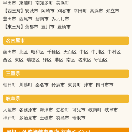
半田市
東浦町
南知多町
美浜町
【西三河】
安城市
岡崎市
刈谷市
幸田町
高浜市
知立市
豊田市
西尾市
碧南市
みよし市
【東三河】
蒲郡市
豊川市
豊橋市
名古屋市
熱田市
北区
昭和区
千種区
天白区
中区
中川区
中村区
西区
東区
瑞穂区
緑区
港区
南区
名東区
守山区
三重県
朝日町
川越町
桑名市
鈴鹿市
東員町
津市
四日市市
岐阜県
大垣市
各務原市
海津市
笠松町
可児市
岐南町
岐阜市
神戸町
多治見市
土岐市
羽島市
瑞浪市