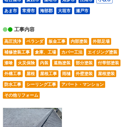
あま市
常滑市
海部郡
大垣市
瀬戸市
工事内容
高圧洗浄
ベランダ
板金工事
内部塗装
外部足場
補修塗装工事
倉庫、工場
カバー工法
エイジング塗装
漆喰
火災保険
内装
遮熱塗装
部分塗装
付帯部塗装
外構工事
屋根
屋根工事
雨樋
外壁塗装
屋根塗装
防水工事
シーリング工事
アパート・マンション
その他リフォーム