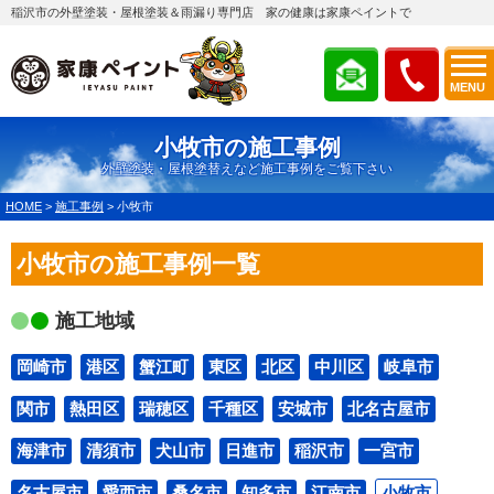
稲沢市の外壁塗装・屋根塗装＆雨漏り専門店 家の健康は家康ペイントで
MENU
小牧市の施工事例
外壁塗装・屋根塗替えなど施工事例をご覧下さい
HOME
>
施工事例
>
小牧市
小牧市の施工事例一覧
施工地域
岡崎市
港区
蟹江町
東区
北区
中川区
岐阜市
関市
熱田区
瑞穂区
千種区
安城市
北名古屋市
海津市
清須市
犬山市
日進市
稲沢市
一宮市
名古屋市
愛西市
桑名市
知多市
江南市
小牧市