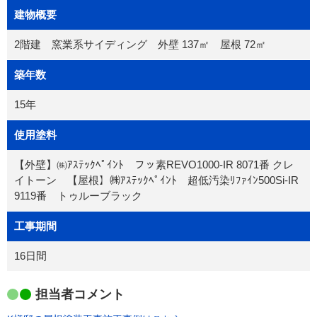
建物概要
2階建 窯業系サイディング 外壁 137㎡ 屋根 72㎡
築年数
15年
使用塗料
【外壁】㈱ｱｽﾃｯｸﾍﾟｲﾝﾄ フッ素REVO1000-IR 8071番 クレ
イトーン 【屋根】㈱ｱｽﾃｯｸﾍﾟｲﾝﾄ 超低汚染ﾘﾌｧｲﾝ500Si-IR
9119番 トゥルーブラック
工事期間
16日間
担当者コメント