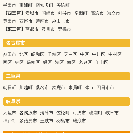
半田市
東浦町
南知多町
美浜町
【西三河】
安城市
岡崎市
刈谷市
幸田町
高浜市
知立市
豊田市
西尾市
碧南市
みよし市
【東三河】
蒲郡市
豊川市
豊橋市
名古屋市
熱田市
北区
昭和区
千種区
天白区
中区
中川区
中村区
西区
東区
瑞穂区
緑区
港区
南区
名東区
守山区
三重県
朝日町
川越町
桑名市
鈴鹿市
東員町
津市
四日市市
岐阜県
大垣市
各務原市
海津市
笠松町
可児市
岐南町
岐阜市
神戸町
多治見市
土岐市
羽島市
瑞浪市