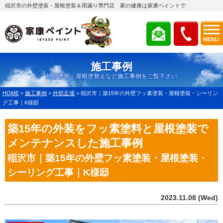
稲沢市の外壁塗装・屋根塗装＆雨漏り専門店 家の健康は家康ペイントで
MENU
施工事例
外壁塗装・屋根塗替えなど施工事例をご覧下さい
HOME
>
施工事例
>
外部足場
>
稲沢市｜築15年の外壁フッ素塗装・屋根塗装・シーリン
グ工事｜K様邸
築15年の外装をフッ素塗料と屋根塗装で
メンテナンスした施工事例
稲沢市｜築15年の外壁フッ素塗装・屋根塗装・
シーリング工事｜K様邸
2023.11.08 (Wed)