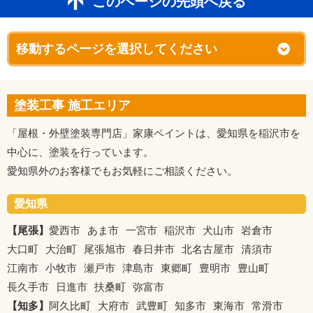
このページの先頭へ戻る
塗装工事 施工エリア
「屋根・外壁塗装専門店」家康ペイントは、愛知県を稲沢市を
中心に、塗装を行っています。
愛知県外のお客様でもお気軽にご相談ください。
愛知県
【尾張】
愛西市
あま市
一宮市
稲沢市
犬山市
岩倉市
大口町
大治町
尾張旭市
春日井市
北名古屋市
清須市
江南市
小牧市
瀬戸市
津島市
東郷町
豊明市
豊山町
長久手市
日進市
扶桑町
弥富市
【知多】
阿久比町
大府市
武豊町
知多市
東海市
常滑市