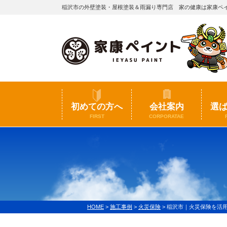
稲沢市の外壁塗装・屋根塗装＆雨漏り専門店 家の健康は家康ペ
初めての方へ
会社案内
選
FIRST
CORPORATAE
HOME
>
施工事例
>
火災保険
>
稲沢市｜火災保険を活