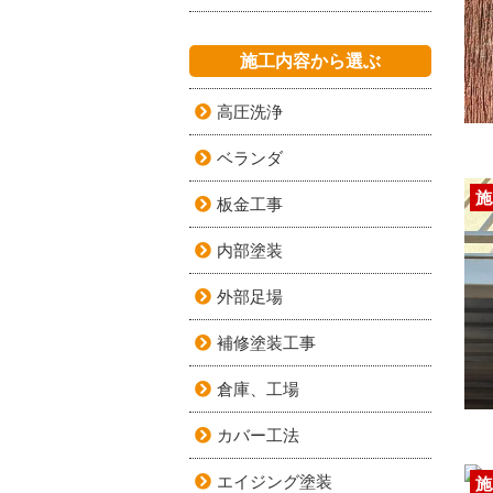
施工内容から選ぶ
高圧洗浄
ベランダ
施
板金工事
内部塗装
外部足場
補修塗装工事
倉庫、工場
カバー工法
エイジング塗装
施