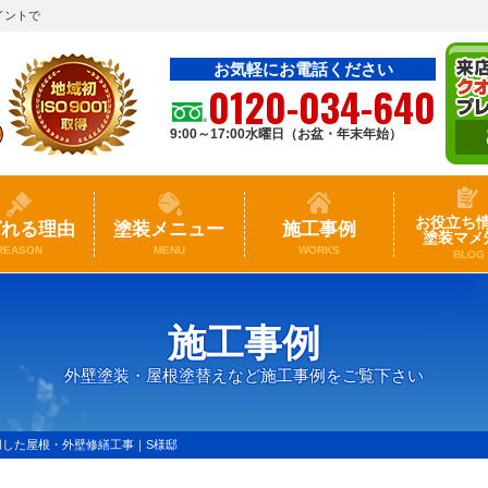
イントで
お気軽にお電話ください
0120-034-640
9:00～17:00水曜日（お盆・年末年始）
お役立ち
ばれる理由
塗装メニュー
施工事例
塗装マメ
REASON
MENU
WORKS
BLOG
施工事例
外壁塗装・屋根塗替えなど施工事例をご覧下さい
用した屋根・外壁修繕工事｜S様邸