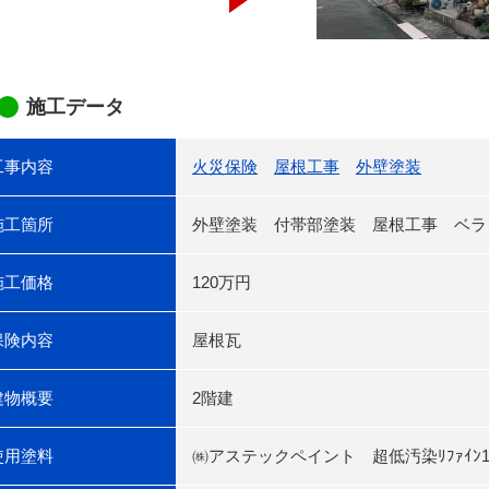
施工データ
工事内容
火災保険
屋根工事
外壁塗装
施工箇所
外壁塗装 付帯部塗装 屋根工事 ベラ
施工価格
120万円
保険内容
屋根瓦
建物概要
2階建
使用塗料
㈱アステックペイント 超低汚染ﾘﾌｧｲﾝ100