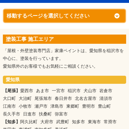
塗装工事 施工エリア
「屋根・外壁塗装専門店」家康ペイントは、愛知県を稲沢市を
中心に、塗装を行っています。
愛知県外のお客様でもお気軽にご相談ください。
愛知県
【尾張】
愛西市
あま市
一宮市
稲沢市
犬山市
岩倉市
大口町
大治町
尾張旭市
春日井市
北名古屋市
清須市
江南市
小牧市
瀬戸市
津島市
東郷町
豊明市
豊山町
長久手市
日進市
扶桑町
弥富市
【知多】
阿久比町
大府市
武豊町
知多市
東海市
常滑市