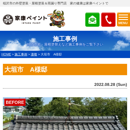
稲沢市の外壁塗装・屋根塗装＆雨漏り専門店 家の健康は家康ペイントで
MENU
施工事例
外壁塗装・屋根塗替えなど施工事例をご覧下さい
HOME
>
施工事例
>
漆喰
>
大垣市 A様邸
大垣市 A様邸
2022.08.28 (Sun)
BEFORE