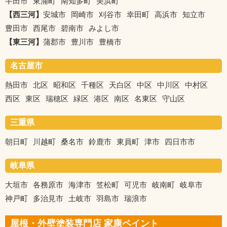
半田市
東浦町
南知多町
美浜町
【西三河】
安城市
岡崎市
刈谷市
幸田町
高浜市
知立市
豊田市
西尾市
碧南市
みよし市
【東三河】
蒲郡市
豊川市
豊橋市
名古屋市
熱田市
北区
昭和区
千種区
天白区
中区
中川区
中村区
西区
東区
瑞穂区
緑区
港区
南区
名東区
守山区
三重県
朝日町
川越町
桑名市
鈴鹿市
東員町
津市
四日市市
岐阜県
大垣市
各務原市
海津市
笠松町
可児市
岐南町
岐阜市
神戸町
多治見市
土岐市
羽島市
瑞浪市
屋根・外壁塗装専門店 家康ペイント