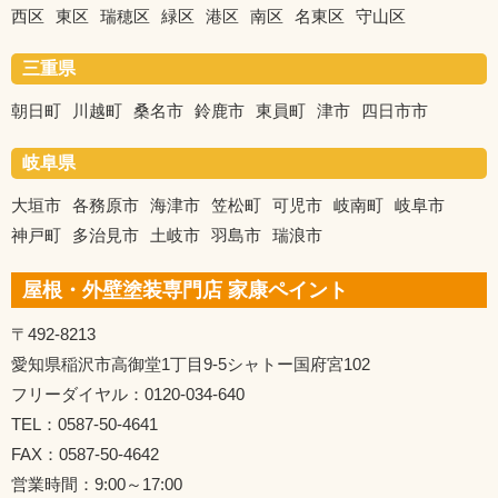
西区
東区
瑞穂区
緑区
港区
南区
名東区
守山区
三重県
朝日町
川越町
桑名市
鈴鹿市
東員町
津市
四日市市
岐阜県
大垣市
各務原市
海津市
笠松町
可児市
岐南町
岐阜市
神戸町
多治見市
土岐市
羽島市
瑞浪市
屋根・外壁塗装専門店 家康ペイント
〒492-8213
愛知県稲沢市高御堂1丁目9-5シャトー国府宮102
フリーダイヤル：0120-034-640
TEL：0587-50-4641
FAX：0587-50-4642
営業時間：9:00～17:00