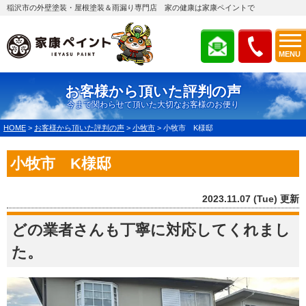
稲沢市の外壁塗装・屋根塗装＆雨漏り専門店 家の健康は家康ペイントで
MENU
お客様から頂いた評判の声
今まで関わらせて頂いた大切なお客様のお便り
HOME
>
お客様から頂いた評判の声
>
小牧市
>
小牧市 K様邸
小牧市 K様邸
2023.11.07 (Tue) 更新
どの業者さんも丁寧に対応してくれまし
た。