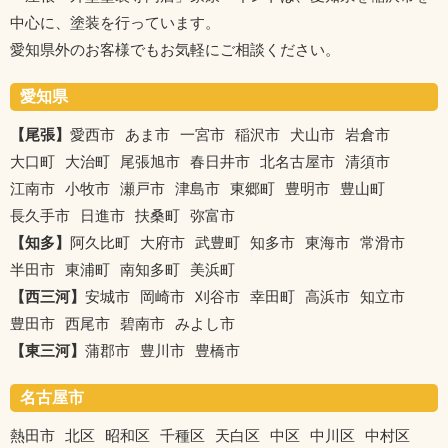
中心に、塗装を行っています。
愛知県外のお客様でもお気軽にご相談ください。
愛知県
【尾張】
愛西市
あま市
一宮市
稲沢市
犬山市
岩倉市
大口町
大治町
尾張旭市
春日井市
北名古屋市
清須市
江南市
小牧市
瀬戸市
津島市
東郷町
豊明市
豊山町
長久手市
日進市
扶桑町
弥富市
【知多】
阿久比町
大府市
武豊町
知多市
東海市
常滑市
半田市
東浦町
南知多町
美浜町
【西三河】
安城市
岡崎市
刈谷市
幸田町
高浜市
知立市
豊田市
西尾市
碧南市
みよし市
【東三河】
蒲郡市
豊川市
豊橋市
名古屋市
熱田市
北区
昭和区
千種区
天白区
中区
中川区
中村区