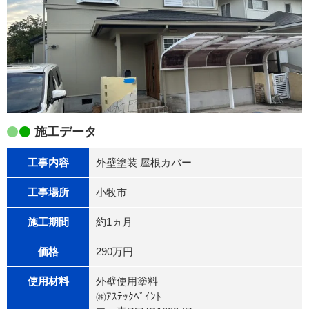
施工データ
工事内容
外壁塗装 屋根カバー
工事場所
小牧市
施工期間
約1ヵ月
価格
290万円
使用材料
外壁使用塗料
㈱ｱｽﾃｯｸﾍﾟｲﾝﾄ