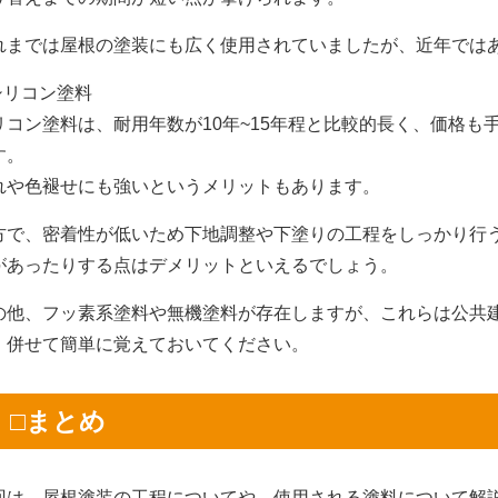
れまでは屋根の塗装にも広く使用されていましたが、近年では
.シリコン塗料
リコン塗料は、耐用年数が10年~15年程と比較的長く、価格も
す。
れや色褪せにも強いというメリットもあります。
方で、密着性が低いため下地調整や下塗りの工程をしっかり行
があったりする点はデメリットといえるでしょう。
の他、フッ素系塗料や無機塗料が存在しますが、これらは公共
、併せて簡単に覚えておいてください。
□まとめ
回は、屋根塗装の工程についてや、使用される塗料について解