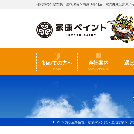
稲沢市の外壁塗装・屋根塗装＆雨漏り専門店 家の健康は家康ペ
初めての方へ
会社案内
選
FIRST
CORPORATAE
HOME
>
お役立ち情報・塗装マメ知識
>
屋根塗装
>
【