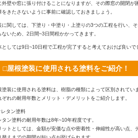
に外壁や窓に張り付けることになりますが、その際窓の開閉が
障をきたさないように事前に確認しておきましょう。
装に関しては、下塗り・中塗り・上塗りの3つの工程を行い、
らないため、2日間~3日間程かかってきます。
体としては9日~10日程で工程が完了すると考えておけば良いで
□屋根塗装に使用される塗料をご紹介！
根塗装に使用される塗料は、樹脂の種類によって区別されてい
れぞれの耐用年数とメリット・デメリットをご紹介します。
.ウレタン塗料
レタン塗料の耐用年数は8年~10年程度です。
リットとしては、金額が安価な点や密着性・伸縮性が高い点、
り替えまでの期間が短い点が挙げられます。