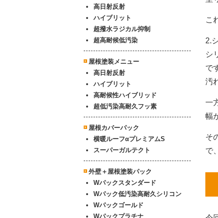
高日射反射
ハイブリット
こ
超撥水ラジカル抑制
2
超高耐候低汚染
シ
屋根塗装メニュー
で
高日射反射
汚
ハイブリット
高耐候性ハイブリッド
一
超低汚染高耐久フッ素
幅
屋根カバーパック
そ
横暖ルーフαプレミアムS
で
スーパーガルテクト
外壁＋屋根塗装パック
Wパックスタンダード
Wパック低汚染高耐久シリコン
Wパックゴールド
Wパックプラチナ
今