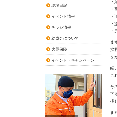
・
現場日記
・
イベント情報
・
・
チラシ情報
・
助成金について
ま
火災保険
挨
を
イベント・キャンペーン
続
こ
そ
下
指
ま