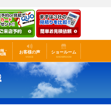
情報・
お客様の声
ショールーム
知識
VOICE
SHOWROOM
識