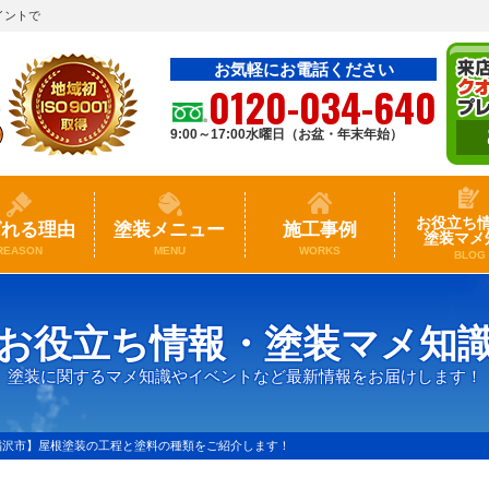
イントで
お気軽にお電話ください
0120-034-640
9:00～17:00水曜日（お盆・年末年始）
お役立ち
ばれる理由
塗装メニュー
施工事例
塗装マメ
REASON
MENU
WORKS
BLOG
お役立ち情報・塗装マメ知
塗装に関するマメ知識やイベントなど最新情報をお届けします！
稲沢市】屋根塗装の工程と塗料の種類をご紹介します！