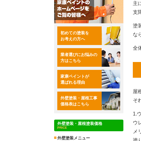
主
支
塗
初めての塗装を
な
お考えの方へ
全
業者選びにお悩みの
方はこちら
家康ペイントが
選ばれる理由
屋
外壁塗装・屋根工事
そ
価格表はこちら
1
ウ
外壁塗装・屋根塗装価格
PRICE
メ
外壁塗装メニュー
塗