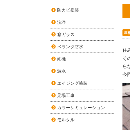
防カビ塗装
洗浄
屋
窓ガラス
ベランダ防水
住
そ
雨樋
ら
漏水
今
エイジング塗装
足場工事
カラーシミュレーション
モルタル