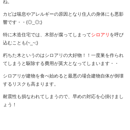
ね。
カビは喘息やアレルギーの原因となり住人の身体にも悪影
響です・・(◎_◎;)
特に木造住宅では、木部が腐ってしまって
シロアリ
を呼び
込むことも(~_~;)
朽ちた木というのはシロアリの大好物！！一度巣を作られ
てしまうと駆除する費用が莫大となってしまいます・・
シロアリが建物を食べ始めると最悪の場合建物自体が倒壊
するリスクも高まります。
耐震性も損なわれてしまうので、早めの対応を心掛けまし
ょう！