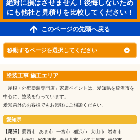
絶対に損はさせません！後悔しないため
にも他社と見積りを比較してください！
このページの先頭へ戻る
塗装工事 施工エリア
「屋根・外壁塗装専門店」家康ペイントは、愛知県を稲沢市を
中心に、塗装を行っています。
愛知県外のお客様でもお気軽にご相談ください。
愛知県
【尾張】
愛西市
あま市
一宮市
稲沢市
犬山市
岩倉市
大口町
大治町
尾張旭市
春日井市
北名古屋市
清須市