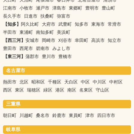
江南市
小牧市
瀬戸市
津島市
東郷町
豊明市
豊山町
長久手市
日進市
扶桑町
弥富市
【知多】
阿久比町
大府市
武豊町
知多市
東海市
常滑市
半田市
東浦町
南知多町
美浜町
【西三河】
安城市
岡崎市
刈谷市
幸田町
高浜市
知立市
豊田市
西尾市
碧南市
みよし市
【東三河】
蒲郡市
豊川市
豊橋市
名古屋市
熱田市
北区
昭和区
千種区
天白区
中区
中川区
中村区
西区
東区
瑞穂区
緑区
港区
南区
名東区
守山区
三重県
朝日町
川越町
桑名市
鈴鹿市
東員町
津市
四日市市
岐阜県