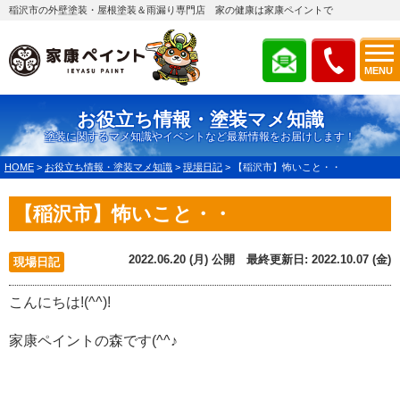
稲沢市の外壁塗装・屋根塗装＆雨漏り専門店 家の健康は家康ペイントで
MENU
お役立ち情報・塗装マメ知識
塗装に関するマメ知識やイベントなど最新情報をお届けします！
HOME
>
お役立ち情報・塗装マメ知識
>
現場日記
>
【稲沢市】怖いこと・・
【稲沢市】怖いこと・・
2022.06.20 (月) 公開 最終更新日: 2022.10.07 (金)
現場日記
こんにちは!(^^)!
家康ペイントの森です(^^♪