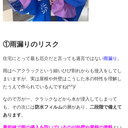
①雨漏りのリスク
住宅にとって最も厄
介だと言っても過言ではない
雨漏り
。
雨はヘアクラックという細いひび割れからも侵入をしてし
まいますが、実は屋根や外壁はこうした水の特性を理解し
たうえで作られているんですね(^^)/
なので万が一、クラックなどから水が浸入してしまって
も、その次には
防水フィルム
の層があり、
二段階で備えて
あります
。
最前線で雨の侵入を防いでいるのが外壁や屋根の塗料
とい