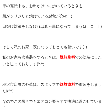
車の運転中も、お出かけ中に歩いているときも
肌がジリジリと焼けている感覚が(´;ω;｀)
日焼け対策をしなければ真っ黒になってしまうΣ(￣ロ￣lll)
そして私のお家、夜になってもとても暑いです(..)
私のお家も次塗装をするときは、
遮熱塗料
での塗装にした
いと思っております(^-^;
稲沢市店舗の外壁は、スタッフで
遮熱塗料
で塗装をしまし
た!(^^)!
なのでこの暑さでもエアコン要らずで快適に過ごせていま