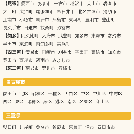
【尾張】
愛西市
あま市
一宮市
稲沢市
犬山市
岩倉市
大口町
大治町
尾張旭市
春日井市
北名古屋市
清須市
江南市
小牧市
瀬戸市
津島市
東郷町
豊明市
豊山町
長久手市
日進市
扶桑町
弥富市
【知多】
阿久比町
大府市
武豊町
知多市
東海市
常滑市
半田市
東浦町
南知多町
美浜町
【西三河】
安城市
岡崎市
刈谷市
幸田町
高浜市
知立市
豊田市
西尾市
碧南市
みよし市
【東三河】
蒲郡市
豊川市
豊橋市
名古屋市
熱田市
北区
昭和区
千種区
天白区
中区
中川区
中村区
西区
東区
瑞穂区
緑区
港区
南区
名東区
守山区
三重県
朝日町
川越町
桑名市
鈴鹿市
東員町
津市
四日市市