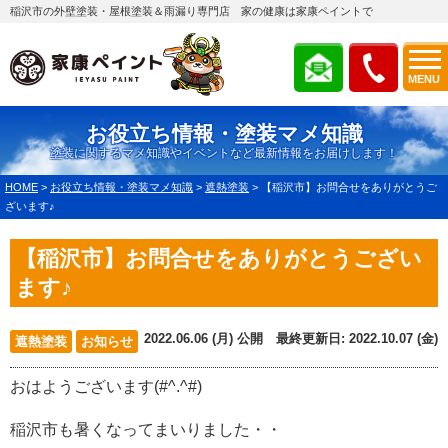
稲沢市の外壁塗装・屋根塗装＆雨漏り専門店 家の健康は家康ペイントで
MENU
お役立ち情報・塗装マメ知識
塗装に関するマメ知識やイベントなど最新情報をお届けします！
HOME
>
お役立ち情報・塗装マメ知識
>
遮熱塗装
>
【稲沢市】お問合せをありがとうご
ざいます♪
【稲沢市】お問合せをありがとうござい
ます♪
2022.06.06 (月) 公開 最終更新日: 2022.10.07 (金)
遮熱塗装
お知らせ
おはようございます(#^.^#)
稲沢市も暑くなってまいりました・・