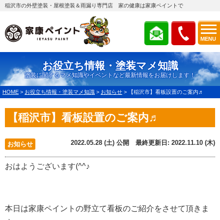
稲沢市の外壁塗装・屋根塗装＆雨漏り専門店 家の健康は家康ペイントで
MENU
お役立ち情報・塗装マメ知識
塗装に関するマメ知識やイベントなど最新情報をお届けします！
HOME
>
お役立ち情報・塗装マメ知識
>
お知らせ
>
【稲沢市】看板設置のご案内♬
【稲沢市】看板設置のご案内♬
2022.05.28 (土) 公開 最終更新日: 2022.11.10 (木)
お知らせ
おはようございます(^^♪
本日は家康ペイントの野立て看板のご紹介をさせて頂きま