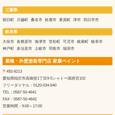
三重県
朝日町
川越町
桑名市
鈴鹿市
東員町
津市
四日市市
岐阜県
大垣市
各務原市
海津市
笠松町
可児市
岐南町
岐阜市
神戸町
多治見市
土岐市
羽島市
瑞浪市
屋根・外壁塗装専門店 家康ペイント
〒492-8213
愛知県稲沢市高御堂1丁目9-5シャトー国府宮102
フリーダイヤル：0120-034-640
TEL：0587-50-4641
FAX：0587-50-4642
営業時間：9:00～17:00