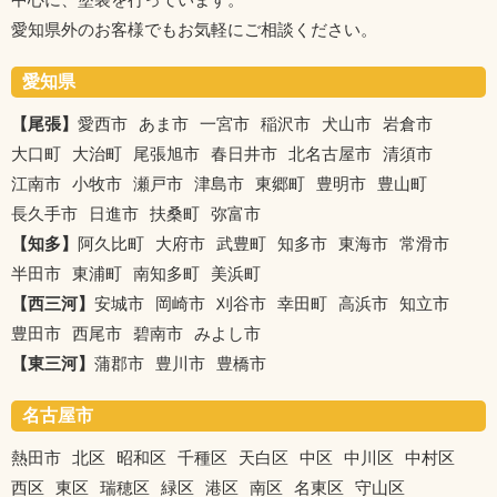
愛知県外のお客様でもお気軽にご相談ください。
愛知県
【尾張】
愛西市
あま市
一宮市
稲沢市
犬山市
岩倉市
大口町
大治町
尾張旭市
春日井市
北名古屋市
清須市
江南市
小牧市
瀬戸市
津島市
東郷町
豊明市
豊山町
長久手市
日進市
扶桑町
弥富市
【知多】
阿久比町
大府市
武豊町
知多市
東海市
常滑市
半田市
東浦町
南知多町
美浜町
【西三河】
安城市
岡崎市
刈谷市
幸田町
高浜市
知立市
豊田市
西尾市
碧南市
みよし市
【東三河】
蒲郡市
豊川市
豊橋市
名古屋市
熱田市
北区
昭和区
千種区
天白区
中区
中川区
中村区
西区
東区
瑞穂区
緑区
港区
南区
名東区
守山区